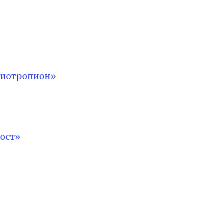
лиотропион»
ост»