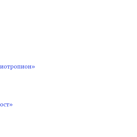
лиотропион»
ост»