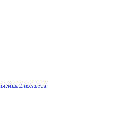
нягиня Елисавета