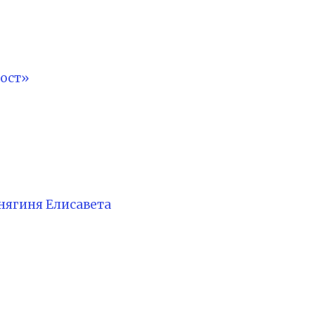
ост»
нягиня Елисавета