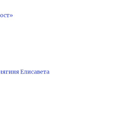
ост»
нягиня Елисавета