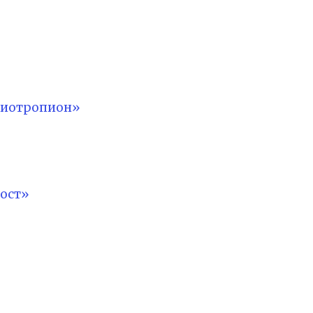
лиотропион»
ост»