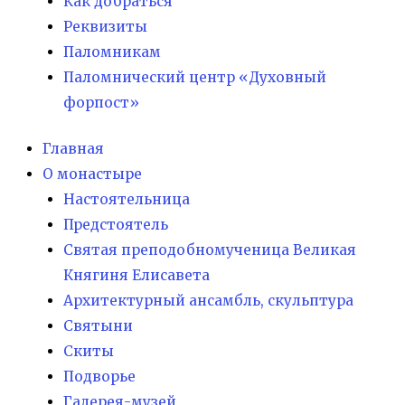
Как добраться
Реквизиты
Паломникам
Паломнический центр «Духовный
форпост»
Главная
О монастыре
Настоятельница
Предстоятель
Святая преподобномученица Великая
Княгиня Елисавета
Архитектурный ансамбль, скульптура
Святыни
Скиты
Подворье
Галерея-музей