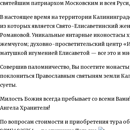
святейшим патриархом Московским и всея Рус
В настоящее время на территории Калининград
из которых является Свято-Елисаветинский же
Романовой. Уникальные янтарные иконостасы х
жемчугом; духовно-просветительский центр «Ил
матушкой игуменией Елисаветой — все это и мн
Совершив паломничество, Вы посетите монастыр
поклониться Православным святыням земли Кали
суеты.
Милость Божия всегда пребывает со всеми Вами
Ангела Хранителя!
По вопросам стоимости и приобретения тура об