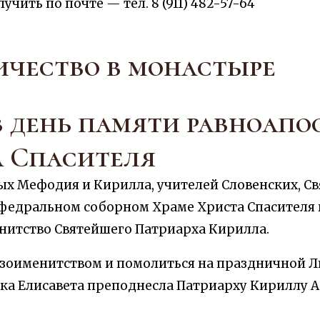
ить по почте — тел. 8 (911) 482-57-64
ичество в монастыре
 день памяти равноапо
а Спасителя
ных Мефодия и Кирилла, учителей Словенских, С
едральном соборном Храме Христа Спасителя в 
енитство Святейшего Патриарха Кирилла.
езоименитством и помолиться на праздничной Л
шка Елисавета преподнесла Патриарху Кириллу 