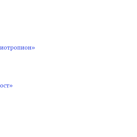
лиотропион»
ост»