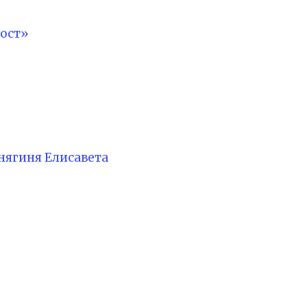
ост»
нягиня Елисавета