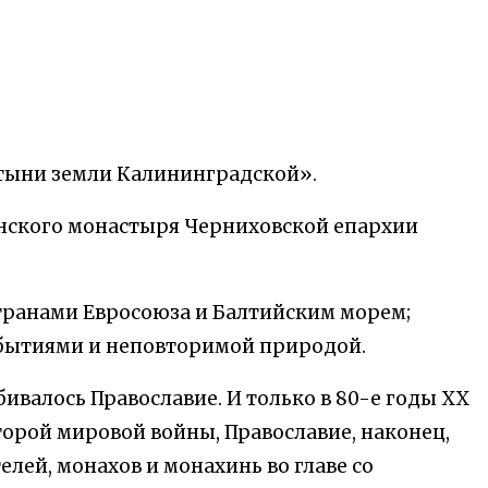
ятыни земли Калининградской».
енского монастыря Черниховской епархии
странами Евросоюза и Балтийским морем;
бытиями и неповторимой природой.
бивалось Православие. И только в 80-е годы XX
торой мировой войны, Православие, наконец,
лей, монахов и монахинь во главе со