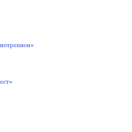
лиотропион»
ост»