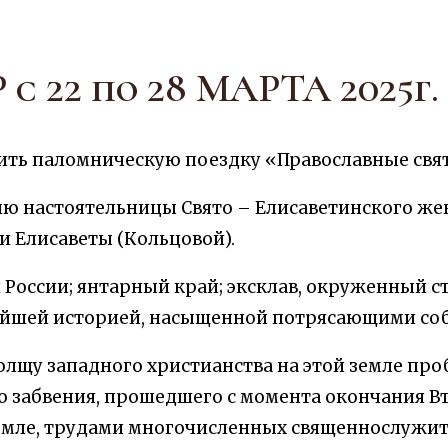
22 по 28 МАРТА 2025г.
ршить паломническую поездку «Православные св
ию настоятельницы Свято – Елисаветинского ж
 Елисаветы (Кольцовой).
 России; янтарный край; эксклав, окруженный 
тейшей историей, насыщенной потрясающими со
толщу западного христианства на этой земле про
го забвения, прошедшего с момента окончания В
емле, трудами многочисленных священнослужите