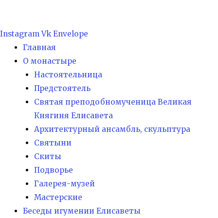
Instagram
Vk
Envelope
Главная
О монастыре
Настоятельница
Предстоятель
Святая преподобномученица Великая
Княгиня Елисавета
Архитектурный ансамбль, скульптура
Святыни
Скиты
Подворье
Галерея-музей
Мастерские
Беседы игумении Елисаветы