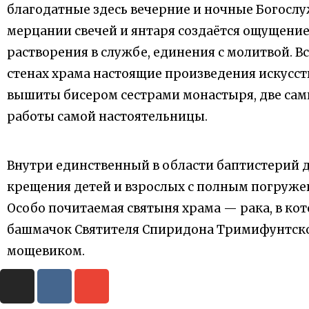
благодатные здесь вечерние и ночные Богослу
мерцании свечей и янтаря создаётся ощущени
растворения в службе, единения с молитвой. В
стенах храма настоящие произведения искусст
вышиты бисером сестрами монастыря, две са
работы самой настоятельницы.
Внутри единственный в области баптистерий 
крещения детей и взрослых с полным погружен
Особо почитаемая святыня храма — рака, в ко
башмачок Святителя Спиридона Тримифунтско
мощевиком.