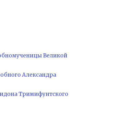
добномученицы Великой
добного Александра
иридона Тримифунтского