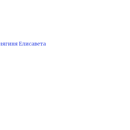
нягиня Елисавета