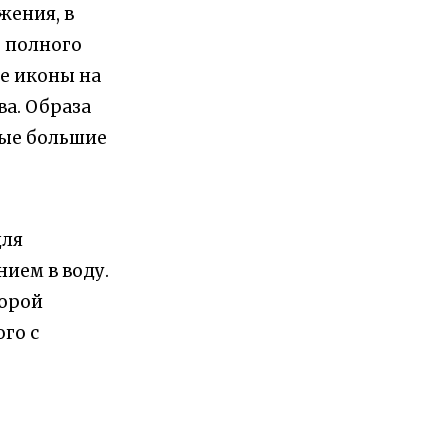
жения, в
е полного
се иконы на
ва. Образа
мые большие
для
ием в воду.
торой
го с