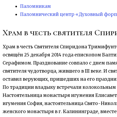
Паломникам
Паломнический центр «Духовный форп
Храм в честь святителя Спи
Храм в честь Святителя Спиридона Тримифунт
освящён 25 декабря 2014 года епископом Балт
Серафимом. Празднование совпало с днем пам
святителя чудотворца, жившего в III веке. И св
оставил верующих, пришедших на его праздник,
По традиции владыку встречали колокольным 
Настоятельница монастыря игумения Елисавет
игумения София, настоятельница Свято-Никол
женского монастыря в г. Калининграде, вместе