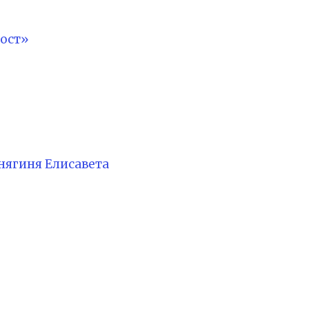
ост»
нягиня Елисавета