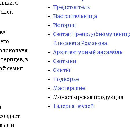
дыки. С
Предстоятель
снег.
Настоятельница
История
ва
Святая Преподобномученица
 его
Елисавета Романова
олокольня,
Архитектурный ансамбль
терпцев, в
Святыни
той семьи
Скиты
Подворье
Мастерские
Монастырская продукция
Галерея-музей
н
создаёт
вые и