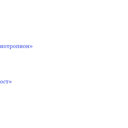
лиотропион»
ост»