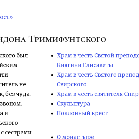
ост»
ридона Тримифунтского
ского был
Храм в честь Святой препо
ийским
Княгини Елисаветы
яти
Храм в честь Святого препо
ятитель не
Свирского
 без чуда.
Храм в честь святителя Сп
звоном.
Скульптура
а и
Поклонный крест
ьского
 с сестрами
О монастыре