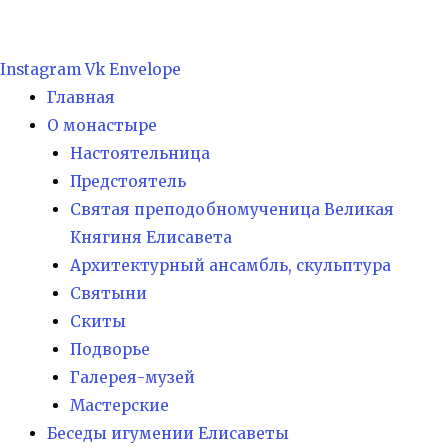
Instagram
Vk
Envelope
Главная
О монастыре
Настоятельница
Предстоятель
Святая преподобномученица Великая
Княгиня Елисавета
Архитектурный ансамбль, скульптура
Святыни
Скиты
Подворье
Галерея-музей
Мастерские
Беседы игумении Елисаветы