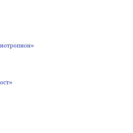
лиотропион»
ост»