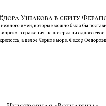
ёдора Ушакова в скиту Фера
 немного имен, которые можно было бы постави
морского сражения, не потерял ни одного своег
е крепость, а целое Черное море. Федор Федоров
Чудотворная «Всецарица»