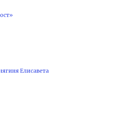
ост»
нягиня Елисавета