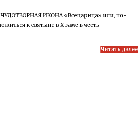
рь ЧУДОТВОРНАЯ ИКОНА «Всецарица» или, по-
житься к святыне в Храме в честь
Читать далее