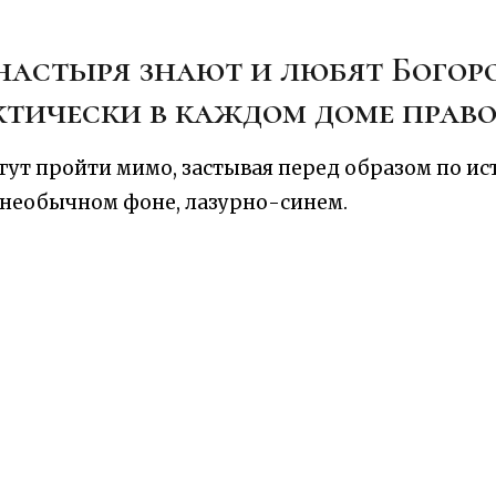
астыря знают и любят Богоро
актически в каждом доме пра
огут пройти мимо, застывая перед образом по и
 необычном фоне, лазурно-синем.