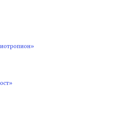
лиотропион»
ост»