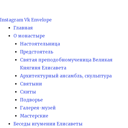
Instagram
Vk
Envelope
Главная
О монастыре
Настоятельница
Предстоятель
Святая преподобномученица Великая
Княгиня Елисавета
Архитектурный ансамбль, скульптура
Святыни
Скиты
Подворье
Галерея-музей
Мастерские
Беседы игумении Елисаветы