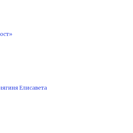
ост»
нягиня Елисавета