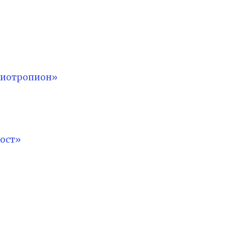
лиотропион»
ост»