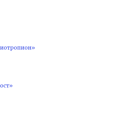
лиотропион»
ост»