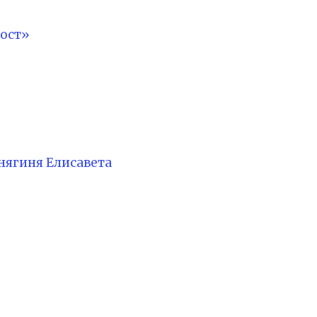
ост»
нягиня Елисавета