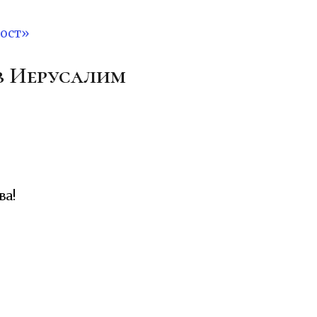
ост»
 в Иерусалим
ва!