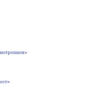
лиотропион»
ост»