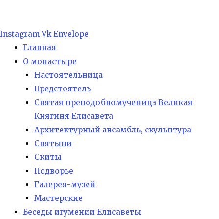
Instagram
Vk
Envelope
Главная
О монастыре
Настоятельница
Предстоятель
Святая преподобномученица Великая
Княгиня Елисавета
Архитектурный ансамбль, скульптура
Святыни
Скиты
Подворье
Галерея-музей
Мастерские
Беседы игумении Елисаветы