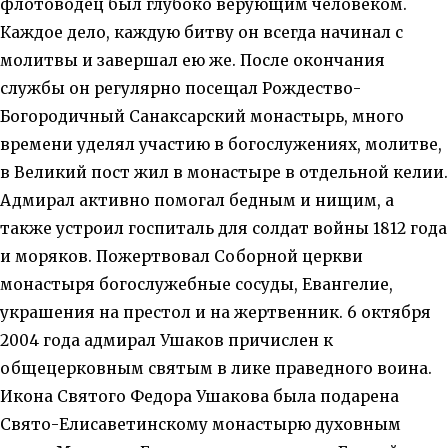
флотоводец был глубоко верующим человеком.
Каждое дело, каждую битву он всегда начинал с
молитвы и завершал ею же. После окончания
службы он регулярно посещал Рождество-
Богородичный Санаксарский монастырь, много
времени уделял участию в богослужениях, молитве,
в Великий пост жил в монастыре в отдельной келии.
Адмирал активно помогал бедным и нищим, а
также устроил госпиталь для солдат войны 1812 года
и моряков. Пожертвовал Соборной церкви
монастыря богослужебные сосуды, Евангелие,
украшения на престол и на жертвенник. 6 октября
2004 года адмирал Ушаков причислен к
общецерковным святым в лике праведного воина.
Икона Святого Федора Ушакова была подарена
Свято-Елисаветинскому монастырю духовным