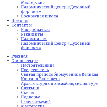
Мастерские
Паломнический центр «Духовный
форпост»
Воскресная школа
Помощь
Контакты
Как добраться
Реквизиты
Паломникам
Паломнический центр «Духовный
форпост»
Главная
О монастыре
Настоятельница
Предстоятель
Святая преподобномученица Великая
Княгиня Елисавета
Архитектурный ансамбль, скульптура
Святыни
Скиты
Подворье
Галерея-музей
Мастерские