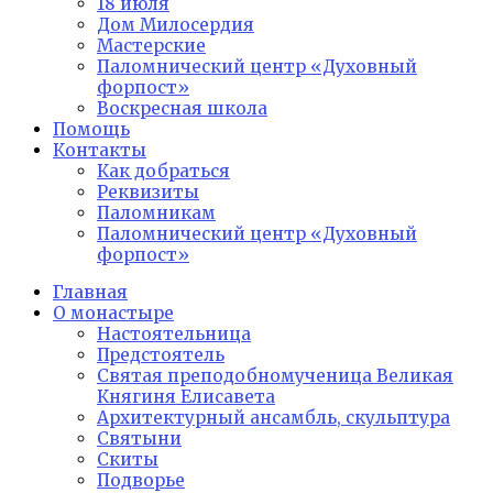
18 июля
Дом Милосердия
Мастерские
Паломнический центр «Духовный
форпост»
Воскресная школа
Помощь
Контакты
Как добраться
Реквизиты
Паломникам
Паломнический центр «Духовный
форпост»
Главная
О монастыре
Настоятельница
Предстоятель
Святая преподобномученица Великая
Княгиня Елисавета
Архитектурный ансамбль, скульптура
Святыни
Скиты
Подворье