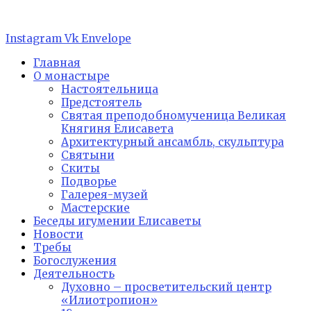
Перейти
к
содержимому
Instagram
Vk
Envelope
Главная
О монастыре
Настоятельница
Предстоятель
Святая преподобномученица Великая
Княгиня Елисавета
Архитектурный ансамбль, скульптура
Святыни
Скиты
Подворье
Галерея-музей
Мастерские
Беседы игумении Елисаветы
Новости
Требы
Богослужения
Деятельность
Духовно – просветительский центр
«Илиотропион»