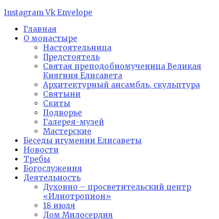
Instagram
Vk
Envelope
Главная
О монастыре
Настоятельница
Предстоятель
Святая преподобномученица Великая
Княгиня Елисавета
Архитектурный ансамбль, скульптура
Святыни
Скиты
Подворье
Галерея-музей
Мастерские
Беседы игумении Елисаветы
Новости
Требы
Богослужения
Деятельность
Духовно – просветительский центр
«Илиотропион»
18 июля
Дом Милосердия