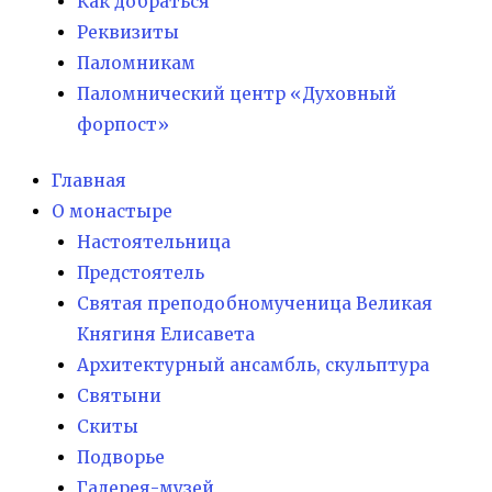
Как добраться
Реквизиты
Паломникам
Паломнический центр «Духовный
форпост»
Главная
О монастыре
Настоятельница
Предстоятель
Святая преподобномученица Великая
Княгиня Елисавета
Архитектурный ансамбль, скульптура
Святыни
Скиты
Подворье
Галерея-музей